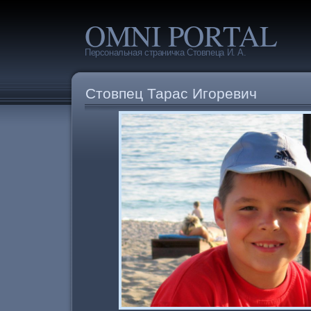
OMNI PORTAL
Персональная страничка Стовпеца И. А.
Стовпец Тарас Игоревич